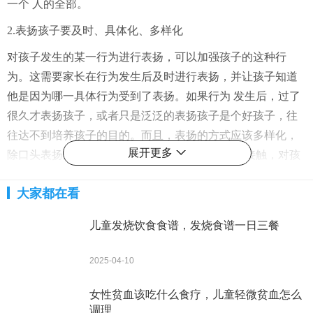
一个 人的全部。
2.表扬孩子要及时、具体化、多样化
对孩子发生的某一行为进行表扬，可以加强孩子的这种行
为。这需要家长在行为发生后及时进行表扬，并让孩子知道
他是因为哪一具体行为受到了表扬。如果行为 发生后，过了
很久才表扬孩子，或者只是泛泛的表扬孩子是个好孩子，往
往达不到培养孩子的目的。而且，表扬的方式应该多样化，
展开更多
除口头表扬外，家长拥抱、亲吻 等身体上的亲昵接触，对孩
子也有较好的作用。同时，也可适当的进行物质奖励，但不
大家都在看
易过多。此外，家长可以在游戏中故意输给孩子，激发孩子
的成就感，也会产 生很好的表扬效果。
儿童发烧饮食食谱，发烧食谱一日三餐
3.不必每次都进行表扬
2025-04-10
很多家长认为，表扬孩子可以多多益善，实际上并不是这
样。心理学研究表明，间隔的无规律表扬更容易塑造孩子的
女性贫血该吃什么食疗，儿童轻微贫血怎么
行为，而且更能让孩子持之以恒，从而形成稳 定的行为习
调理