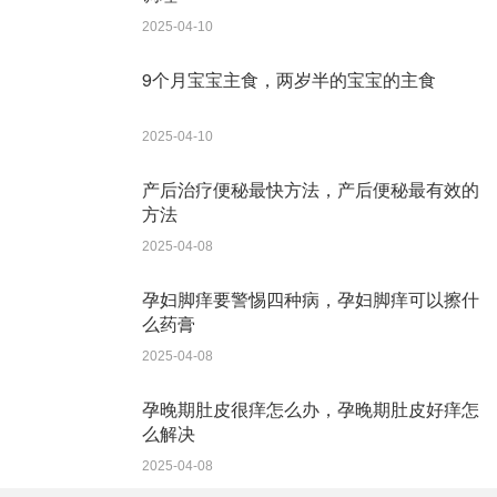
惯。若每次都表扬孩子，孩子可能就会因为某一次没有得到
2025-04-10
表扬，而产生过激的情绪反应。而如果孩子并不是每次都受
9个月宝宝主食，两岁半的宝宝的主食
到表扬，那他们就会因为想受到表 扬而做得更好。
孩子是一块璞玉，需要家长的精心雕琢，表扬恰恰是最有力
2025-04-10
的工具，家长只要用好用对这件工具，一定会雕琢出价值连
城的美玉。
产后治疗便秘最快方法，产后便秘最有效的
方法
湘潭网
(www.junzilian.com)，关注
长株潭
地区房产、人才招
2025-04-08
聘、教育、创业、旅游、母婴、美食、天气、特产、生活周
边信息，欢迎投稿给我们！
孕妇脚痒要警惕四种病，孕妇脚痒可以擦什
么药膏
没有了
2025-04-08
孕晚期肚皮很痒怎么办，孕晚期肚皮好痒怎
么解决
2025-04-08