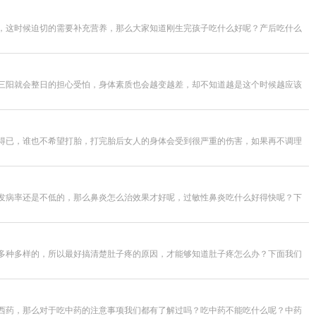
，这时候迫切的需要补充营养，那么大家知道刚生完孩子吃什么好呢？产后吃什么
三阳就会整日的担心受怕，身体素质也会越变越差，却不知道越是这个时候越应该
得已，谁也不希望打胎，打完胎后女人的身体会受到很严重的伤害，如果再不调理
发病率还是不低的，那么鼻炎怎么治效果才好呢，过敏性鼻炎吃什么好得快呢？下
多种多样的，所以最好搞清楚肚子疼的原因，才能够知道肚子疼怎么办？下面我们
西药，那么对于吃中药的注意事项我们都有了解过吗？吃中药不能吃什么呢？中药