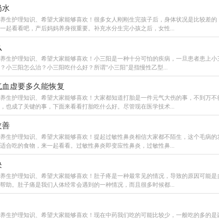
奶水
养生护理知识、希望大家能够喜欢！很多女人刚刚生完孩子后，身体状况是比较差的
起看看吧，产后妈妈养身很重要。补充水分生完小孩之后，女性...
么
养生护理知识、希望大家能够喜欢！小三阳是一种十分可怕的疾病，一旦患者患上小
小三阳怎么治？小三阳吃什么好？所谓“小三阳”是指慢性乙型...
气血虚要多久能恢复
养生护理知识、希望大家能够喜欢！大家都知道打胎是一件元气大伤的事，不到万不
也成了关键的事，下面来看看打胎吃什么好。尽管现在医学技术...
改善
养生护理知识、希望大家能够喜欢！提起过敏性鼻炎相信大家都不陌生，这个毛病的
合吃的食物，来一起看看。过敏性鼻炎即变应性鼻炎，过敏性鼻...
决
养生护理知识、希望大家能够喜欢！肚子疼是一种最常见的情况，导致的原因可能是
助。肚子痛是我们人体经常会遇到的一种情况，而且很多时候都...
养生护理知识、希望大家能够喜欢！现在中药我们吃的可能比较少，一般吃的多的是