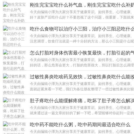
刚生完宝宝吃什么补气血，刚生完宝宝吃什么补
今天由编辑小潭为大家分享关于健康常识、如何养生、心理健康、
好？皮肤产后吃什么好？不要忽视了这个问题，很重要，下面就来一
吃什么食物可以治疗小三阳，治疗小三阳忌吃什
今天由编辑小潭为大家分享关于健康常识、如何养生、心理健康、
注意调理，饮食疗法就是一种十分好的方法，那么小三阳是什么呢？
怎么打胎对身体伤害最小恢复最快，打胎引起的
今天由编辑小潭为大家分享关于健康常识、如何养生、心理健康、
好的话，那么危害会更大，打胎的危害很大，所以打胎后怎么调理，
过敏性鼻炎吃啥药见效快，过敏性鼻炎吃什么能
今天由编辑小潭为大家分享关于健康常识、如何养生、心理健康、
面就赶紧来看一下吧，我们为各位朋友整理了一些过敏性鼻炎比较适
肚子疼吃什么能缓解疼痛，吃坏了肚子疼怎么解
今天由编辑小潭为大家分享关于健康常识、如何养生、心理健康、
就来通过这一篇文章好好的了解一下吧，希望能够对你起到一定的帮
吃中药不能吃什么粥，吃中药期间最适合吃什么
今天由编辑小潭为大家分享关于健康常识、如何养生、心理健康、