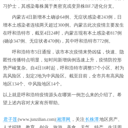
习护士，其感染毒株属于奥密克戎变异株BF.7进化分支。
内蒙古4日新增本土确诊64例、无症状感染者243例，日
增本土感染者连续两天超过300例。内蒙古此次疫情主要发生
在呼和浩特市，截至4日24时，内蒙古现有本土感染者817例
(确诊347例、无症状者470例)，其中呼和浩特市772例。
呼和浩特市5日通报，该市本次疫情来势凶猛，快速、隐
匿性传播特点明显，短时间新增病例迅速上升，疫情防控形
势严峻复杂。自4日16时起，呼和浩特市调整57个小区、村为
高风险区，划定2地为中风险区。截至目前，全市共有高风险
地区134个、中风险地区14个。
以上就是呼和浩特疫情源头在哪第一例怎么来的介绍了。希
望上述内容对大家有所帮助。
君子莲
(www.junzilian.com)
湘潭网
，关注
长株潭
地区房产、
人才招聘、教育、创业、旅游、美食、天气、特产、生活周